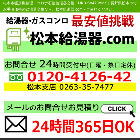
松本市暖房機修理、コロナ石油給湯器交換 UKB-SA470AMX｜長野県松本市で
お手頃価格の給湯器交換なら、松本給湯器.comへご依頼ください。