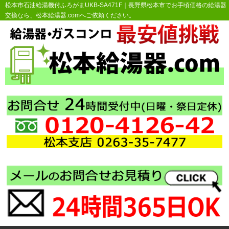
松本市石油給湯機付ふろがまUKB-SA471F｜長野県松本市でお手頃価格の給湯器
交換なら、松本給湯器.comへご依頼ください。