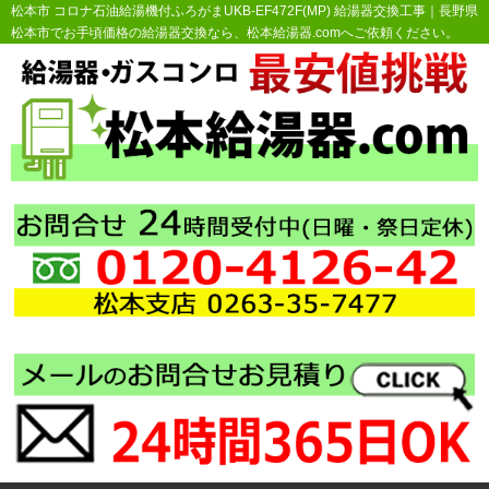
松本市 コロナ石油給湯機付ふろがまUKB-EF472F(MP) 給湯器交換工事｜長野県
松本市でお手頃価格の給湯器交換なら、松本給湯器.comへご依頼ください。