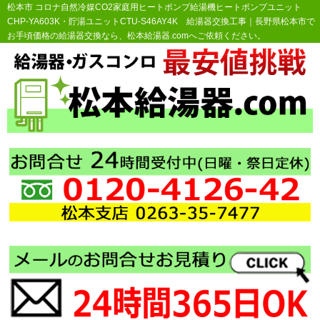
松本市 コロナ自然冷媒CO2家庭用ヒートポンプ給湯機ヒートポンプユニット
CHP-YA603K・貯湯ユニットCTU-S46AY4K 給湯器交換工事｜長野県松本市で
お手頃価格の給湯器交換なら、松本給湯器.comへご依頼ください。